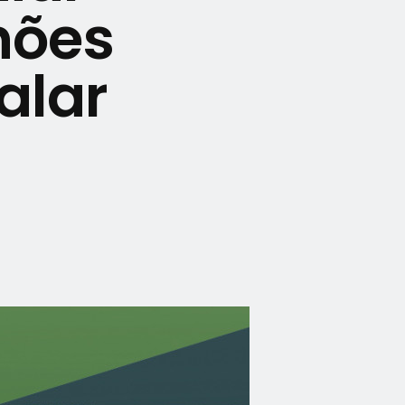
hões
alar