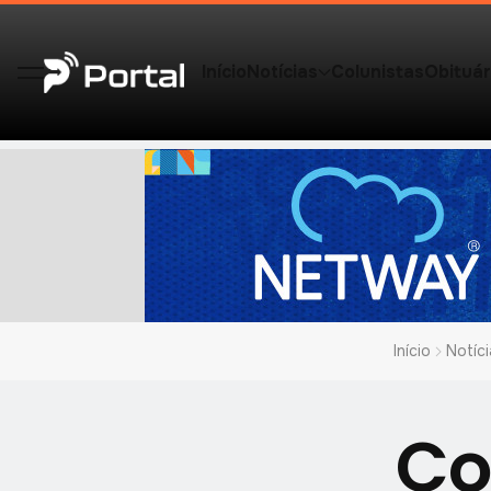
Início
Notícias
Colunistas
Obituár
Início
Notíci
Co