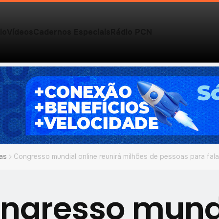
io
Vídeos
Cadernos Especiais
Rádio PCN
as
Congresso mundial online reunirá milhões de pessoas para fala
ngresso mund