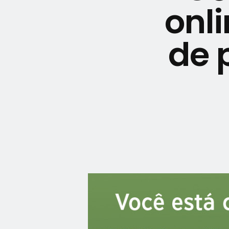
onl
de 