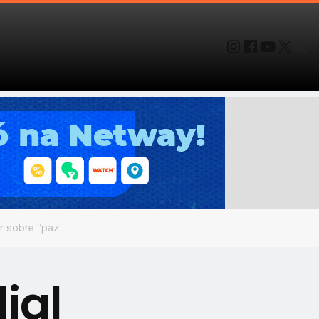
r sobre “paz”
ial